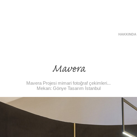
HAKKINDA
Mavera
Mavera Projesi mimari fotoğraf çekimleri...
Mekan: Gönye Tasarım İstanbul