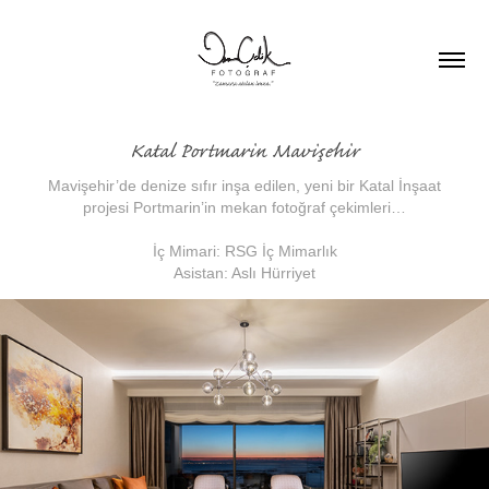
Katal Portmarin Mavişehir
Mavişehir’de denize sıfır inşa edilen, yeni bir Katal İnşaat
projesi Portmarin’in mekan fotoğraf çekimleri…
İç Mimari: RSG İç Mimarlık